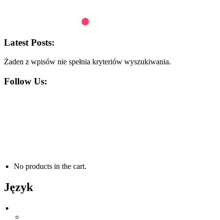
Latest Posts:
Żaden z wpisów nie spełnia kryteriów wyszukiwania.
Follow Us:
+48 691 400 373
kontakt@atiswaterfun.com
ul. Strumieńska 1295, 43-385 Jasienica
PN - PT 8:00 - 16:00
No products in the cart.
Język
Język
Angielski