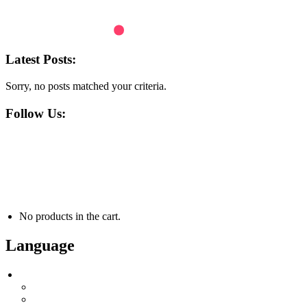
Latest Posts:
Sorry, no posts matched your criteria.
Follow Us:
contact@atiswaterfun.com
ul. Strumieńska 1295, 43-385 Jasienica
MO - FR 8:00 - 16:00
No products in the cart.
Language
Language
Englisch
Deutsch