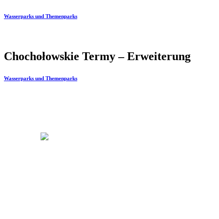
Wasserparks und Themenparks
Chochołowskie Termy – Erweiterung
Wasserparks und Themenparks
Lassen Sie sich von Wasser inspirieren
Wir sind auf das Design und die Produktion von
Wasserat
eines Projekts, von der Konzeptentwicklung bis hin zur 